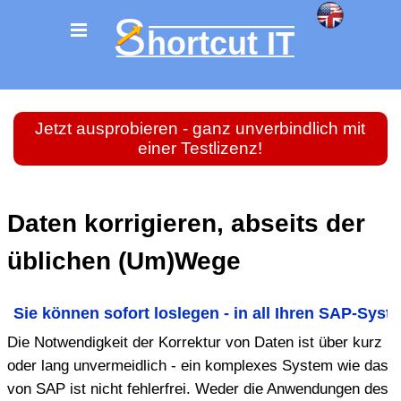
Jetzt ausprobieren - ganz unverbindlich mit
einer Testlizenz!
Daten korrigieren, abseits der
üblichen (Um)Wege
S
i
e
k
ö
n
n
e
n
s
o
f
o
r
t
l
o
s
l
e
g
e
n
-
i
n
a
l
l
I
h
r
e
n
S
A
P
-
S
y
s
t
e
Die Notwendigkeit der Korrektur von Daten ist über kurz
oder lang unvermeidlich - ein komplexes System wie das
von SAP ist nicht fehlerfrei. Weder die Anwendungen des