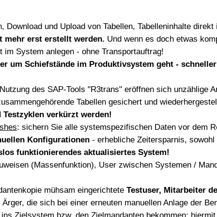
 Download und Upload von Tabellen, Tabelleninhalte direkt im
mehr erst erstellt werden.
Und wenn es doch etwas kompl
ekt im System anlegen
- ohne Transportauftrag!
er um Schiefstände im Produktivsystem geht - schneller
r Nutzung des SAP-Tools "R3trans" eröffnen sich unzählige 
zusammengehörende Tabellen gesichert und wiederhergestel
Testzyklen verkürzt werden!
eshes
: sichern Sie alle systemspezifischen Daten vor dem 
uellen Konfigurationen
- erhebliche Zeitersparnis, sowohl
slos funktionierendes aktualisiertes System!
uweisen (Massenfunktion), User zwischen Systemen / Mandan
ndantenkopie mühsam eingerichtete
Testuser, Mitarbeiter 
 Ärger, die sich bei einer erneuten manuellen Anlage der B
r ins Zielsystem bzw. den Zielmandanten bekommen: hiermit