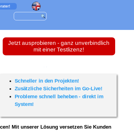
rater!
Jetzt ausprobieren - ganz unverbindlich
mit einer Testlizenz!
Schneller in den Projekten!
Zusätzliche Sicherheiten im Go-Live!
Probleme schnell beheben - direkt im
System!
cen! Mit unserer Lösung versetzen Sie Kunden