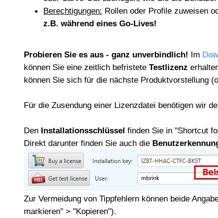
Berechtigungen
:
Rollen oder Profile zuweisen o
z.B. während eines Go-Lives!
Probieren Sie es aus - ganz unverbindlich!
Im
Dow
können Sie eine zeitlich befristete
Testlizenz
erhalte
können Sie sich für die nächste Produktvorstellung (
Für die Zusendung einer Lizenzdatei benötigen wir d
Den
Installationsschlüssel
finden Sie in "Shortcut f
Direkt darunter finden Sie auch die
Benutzerkennun
Zur Vermeidung von Tippfehlern können beide Angaben 
markieren" > "Kopieren").