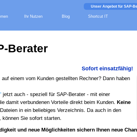
Unser Angebot für SAP-Be
emen
Ihr Nutzen
Blog
Shortcut IT
P-Berater
S
o
f
o
r
t
e
i
n
s
a
t
z
f
ä
h
i
g
!
, auf einem vom Kunden gestellten Rechner? Dann haben
"
jetzt auch - speziell für SAP-Berater - mit einer
die damit verbundenen Vorteile direkt beim Kunden.
Keine
Dateien in ein beliebiges Verzeichnis. Da auch in den
können Sie sofort starten.
igkeit und neue Möglichkeiten sichern Ihnen neue Chan