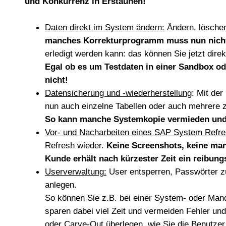
und Konkurrenz in Erstaunen!
Daten direkt im System ändern:
Ändern, löschen,
manches Korrekturprogramm muss nun nicht 
erledigt werden kann: das können Sie jetzt dir
Egal ob es um Testdaten in einer Sandbox od
nicht!
Datensicherung und -wiederherstellung
: Mit de
nun auch einzelne Tabellen oder auch mehrere 
So kann manche Systemkopie vermieden und 
Vor- und Nacharbeiten eines SAP System Refr
Refresh wieder.
Keine Screenshots, keine man
Kunde erhält nach kürzester Zeit ein reibung
Userverwaltung
:
User entsperren, Passwörter z
anlegen.
So können Sie z.B. bei einer System- oder Ma
sparen dabei viel Zeit und vermeiden Fehler und
oder Carve-Out überlegen, wie Sie die Benutze